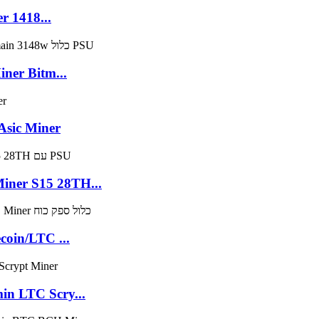
r 1418...
ner Bitm...
sic Miner
ner S15 28TH...
oin/LTC ...
in LTC Scry...