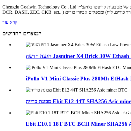
Chengdu Goalwin Technology Co., Ltd ממוקמת בסצ'ואן, שם נמצא המקבץ הגדול בעולם של תעשיית כריית מטבעות קריפטוגרפיים.אנו מתמחים בכורים של מטבעות קריפטו בלוקצ'יין (BTC, BCH, BSV, ETH, LTC,
קרא עוד
המוצרים החדישים
הגעה חדשה Jasminer X4 Brick 30W Ethas
iPollo V1 Mini Classic Plus 280Mh EtHash
מכונת כרייה Ebit E12 44T SHA256 Asic m
Ebit E10.1 18T BTC BCH Miner SHA256 As