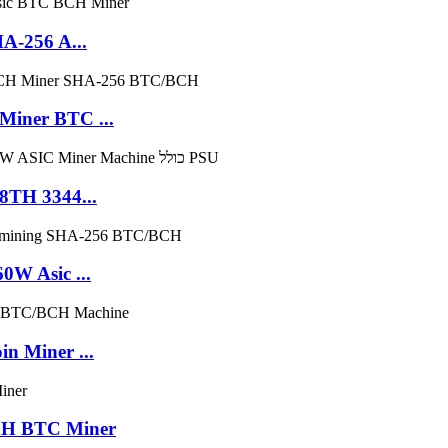
A-256 A...
מקום 00 PSU Asic Miner BTC ...
8TH 3344...
0W Asic ...
n Miner ...
CH BTC Miner