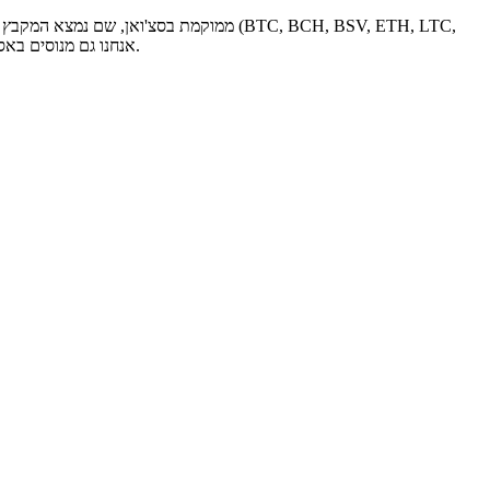
DCR, DASH, ZEC, CKB, ect...) ומספקים אביזרי כורים (ספק כוח, מאוורר כורים, לוח Hash וכו').אנחנו גם מנוסים באספקת שירות אירוח חוות כרייה ופתרונות נקודתיים.