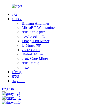
בית
מוצרים
Bitmain Antminer
MicroBT Whatsminer
כנען אבלון כורה
כורה אינוסיליקון
Ebang Ebit Miner
U Miner חזק
כורה גולדשל
iBelink Miner
אוהב Core Miner
איפולו כורה
יסמין
חֲדָשׁוֹת
עלינו
צור קשר
English