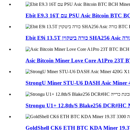
Ebit E9.3 16T עם PSU Asic Bitcoin B
Asic Bitcoin Miner Love Core A1Pro 23T 
StrongU Miner STU-U6 DASH Asic Miner 
Strongu U1+ 12.8th/S Blake256 DCR#HC M
GoldShell CK6 ETH BTC KDA Miner 19.3T 