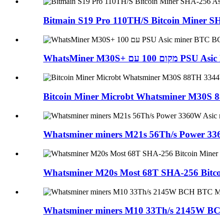
Bitmain S19 Pro 110TH/S Bitcoin Miner SH
WhatsMiner M30S+ 1 עם
Bitcoin Miner Microbt Whatsminer M30S 8
Whatsminer miners M21s 56Th/s Power 336
Whatsminer M20s Most 68T SHA-256 Bitcoi
Whatsminer miners M10 33Th/s 2145W B