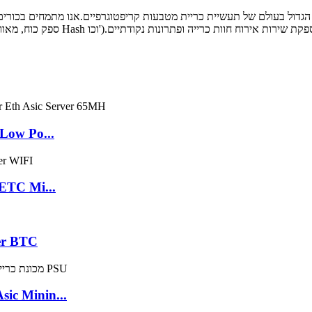
h Low Po...
 ETC Mi...
iner BTC
ic Minin...