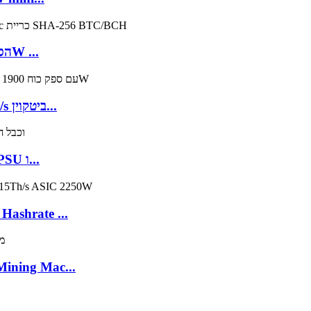
Innosilicon miners T3+ Pro 67Th/s הספק 3300W ...
INNOSILICON T2 Turbo (T2T) כורה 26TH/s ביטקוין...
Goldshell KD6 Kadena Miner 26.3Th/s עם PSU ו...
ashrate ...
ining Mac...