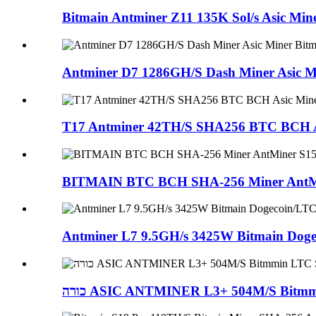
Bitmain Antminer Z11 135K Sol/s Asic Mine
Antminer D7 1286GH/S Dash Miner Asic Mi
T17 Antminer 42TH/S SHA256 BTC BCH A
BITMAIN BTC BCH SHA-256 Miner AntMi
Antminer L7 9.5GH/s 3425W Bitmain Dogec
כורה ASIC ANTMINER L3+ 504M/S Bitmm