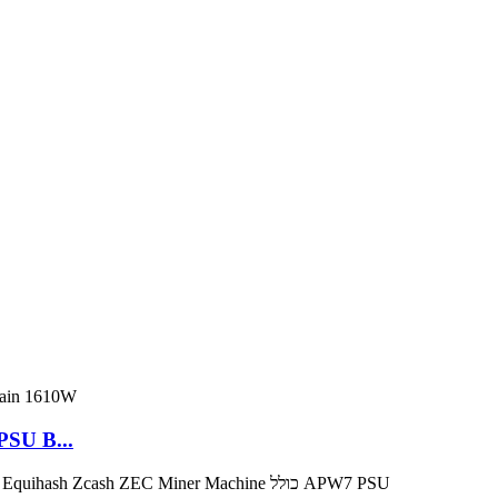
ining Antminer Dr5 Miner 34/S עם PSU B...